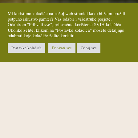
Mi koristimo kolačiće na našoj web stranici kako bi Vam pružili
potpuno iskustvo pamteći Vaš odabir i višestruke posjete.
Odabirom "Prihvati sve", prihvaćate korištenje SVIH kolačića.
Ukoliko želite, klikom na "Postavke kolačića" možete detaljnije
odabrati koje kolačiće želite koristiti.
Postavke kolačića
Prihvati sve
Odbij sve
Pravila photo natječaja
1. ORGANIZATORI